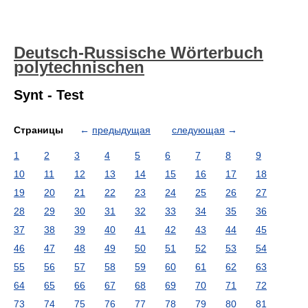
Deutsch-Russische Wörterbuch
polytechnischen
Synt - Test
Страницы
←
предыдущая
следующая
→
1
2
3
4
5
6
7
8
9
10
11
12
13
14
15
16
17
18
19
20
21
22
23
24
25
26
27
28
29
30
31
32
33
34
35
36
37
38
39
40
41
42
43
44
45
46
47
48
49
50
51
52
53
54
55
56
57
58
59
60
61
62
63
64
65
66
67
68
69
70
71
72
73
74
75
76
77
78
79
80
81